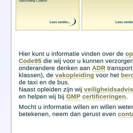
Nascholing Code95
Lees verder...
Lees verder.
Hier kunt u informatie vinden over de
op
Code95
die wij voor u kunnen verzorgen
onderandere denken aan
ADR
transport 
klassen), de
vakopleiding
voor het
ber
de taxi en de bus.
Naast opleiden zijn wij
veiligheidsadvi
en helpen wij bij
GMP
certificeringen
.
Mocht u informatie willen en willen wete
betekenen, neem dan gerust even
cont