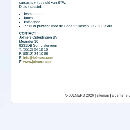
cursus is vrijgesteld van BTW.
Dit is inclusief:
lesmateriaal
lunch
koffie/thee
7 "CCV punten"
voor de Code 95 kosten u €20,00 extra.
CONTACT
Jolmers Opleidingen BV
Meander 30
9231DB Surhuisterveen
T: (0512) 34 18 16
F: (0512) 34 10 89
E:
info@jolmers.com
E:
www.jolmers.com
©
JOLMERS 2026
|
sitemap
|
algemene 