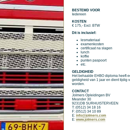
BESTEMD VOOR
Iedereen
KOSTEN
€ 175,- Excl. BTW
Dit is inclusief:
lesmateriaal
examenkosten
certificaat na slagen
lunch
koffie
punten paspoort
etc.
GELDIGHEID
Het behaalde EHBO diploma heeft e
geldigheid van 1 jaar en dient tijdig 
worden.
CONTACT
Jolmers Opleidingen BV
Meander 30
9231DB SURHUISTERVEEN
T: (0512) 34 18 16
F: (0512) 34 10 89
E:
info@jolmers.com
E:
www.jolmers.com