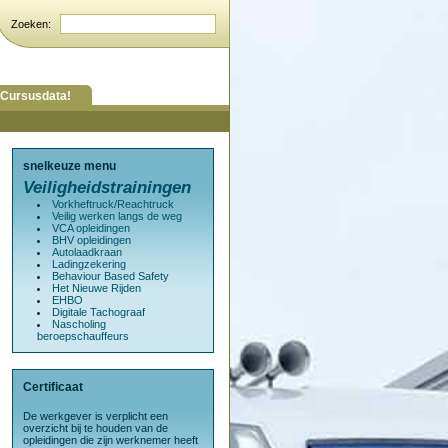
Cursusdata!
snelkeuze menu
Veiligheidstrainingen
Vorkheftruck/Reachtruck
Veilig werken langs de weg
VCA opleidingen
BHV opleidingen
Autolaadkraan
Ladingzekering
Behaviour Based Safety
Het Nieuwe Rijden
EHBO
Digitale Tachograaf
Nascholing
beroepschauffeurs
Certificaat
De werkgever is verplicht een
overzicht bij te houden van de
opleidingen die zijn werknemer heeft