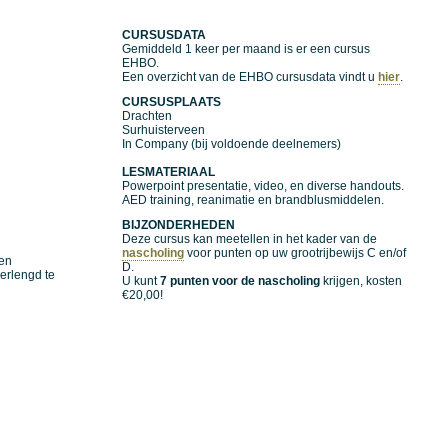
CURSUSDATA
Gemiddeld 1 keer per maand is er een cursus
EHBO.
Een overzicht van de EHBO cursusdata vindt u
hier
.
CURSUSPLAATS
Drachten
Surhuisterveen
In Company (bij voldoende deelnemers)
LESMATERIAAL
Powerpoint presentatie, video, en diverse handouts.
AED training, reanimatie en brandblusmiddelen.
BIJZONDERHEDEN
Deze cursus kan meetellen in het kader van de
nascholing
voor punten op uw grootrijbewijs C en/of
en
D.
verlengd te
U kunt
7 punten voor de nascholing
krijgen, kosten
€20,00!