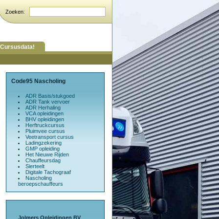
Cursusdata!
Code95 Nascholing
ADR Basis/stukgoed
ADR Tank vervoer
ADR Herhaling
VCA opleidingen
BHV opleidingen
Herftruckcursus
Pluimvee cursus
Veetransport cursus
Ladingzekering
GMP opleiding
Het Nieuwe Rijden
Chauffeursdag
Sierteelt
Digitale Tachograaf
Nascholing
beroepschauffeurs
Jolmers Opleidingen BV