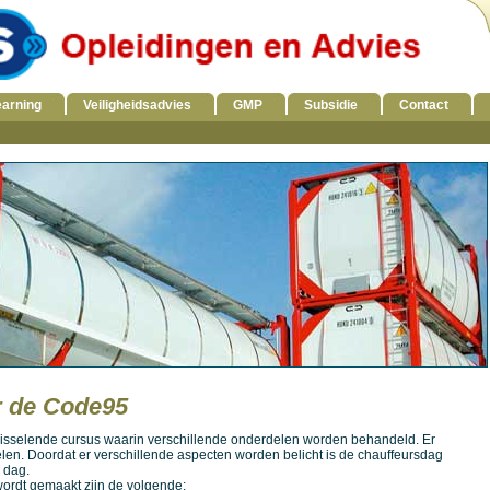
earning
Veiligheidsadvies
GMP
Subsidie
Contact
r de Code95
wisselende cursus waarin verschillende onderdelen worden behandeld. Er
delen. Doordat er verschillende aspecten worden belicht is de chauffeursdag
 dag.
ordt gemaakt zijn de volgende: