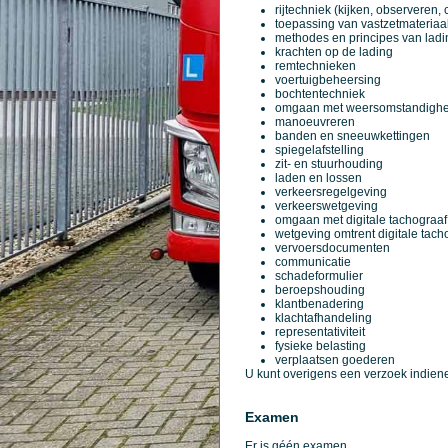
rijtechniek (kijken, observeren,
toepassing van vastzetmateriaa
methodes en principes van ladi
krachten op de lading
remtechnieken
voertuigbeheersing
bochtentechniek
omgaan met weersomstandigh
manoeuvreren
banden en sneeuwkettingen
spiegelafstelling
zit- en stuurhouding
laden en lossen
verkeersregelgeving
verkeerswetgeving
omgaan met digitale tachograaf
wetgeving omtrent digitale tach
vervoersdocumenten
communicatie
schadeformulier
beroepshouding
klantbenadering
klachtafhandeling
representativiteit
fysieke belasting
verplaatsen goederen
U kunt overigens een verzoek indien
Examen
Er is géén examen.