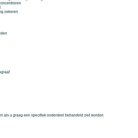
 concentreren
l
ng zekeren
eden
ograaf
en als u graag een specifiek onderdeel behandeld ziet worden