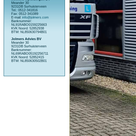
Meander 30
9231DB Surhuisterveen
Tel.: 0512-341816
Fax: 0512-341089
E-mail:
info@jolmers.com
Banknummer:
NL91RABO0159225663
KVK Noord: 52852938
BTW: NL850630794B01
Jolmers Advies BV
Meander 30
9231DB Surhuisterveen
Banknummer:
NL69RABO05192256711
KVK Noord: 52852415
BTW: NL850630502B01