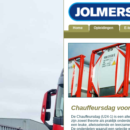
Home
Opleidingen
E-l
Chauffeursdag voo
De
Chauffeursdag
(U24-1) is een af
zijn zowel theorie als praktijk onder
een leuke, afwisselende en leerzame
De onderdelen waaruit een selectie w