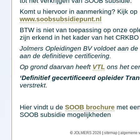
tot het verkrijgen van SOOB subsidie.
Komt u hiervoor in aanmerking? Kijk op
www.soobsubsidiepunt.nl
BTW is niet van toepassing op onze opl
zijn erkend in het kader van het CRKBO
Jolmers Opleidingen BV voldoet aan de e
aan de definitieve certificering.
Op grond daarvan heeft
VTL
ons het cert
‘
Definitief gecertificeerd opleider Tra
verstrekt.
Hier vindt u de
SOOB brochure
met een 
SOOB subsidie mogelijkheden
©
JOLMERS 2026
|
sitemap
|
algemene 